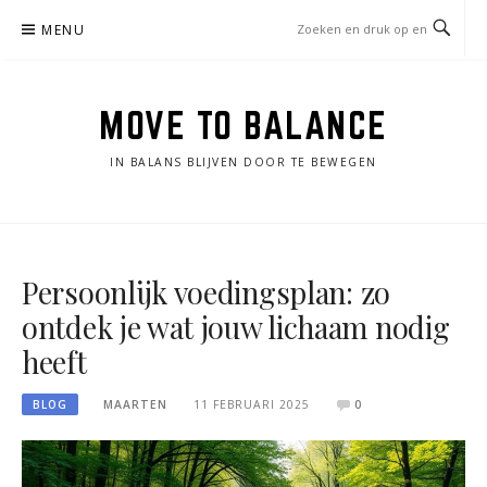
Naar
MENU
de
inhoud
springen
MOVE TO BALANCE
IN BALANS BLIJVEN DOOR TE BEWEGEN
Persoonlijk voedingsplan: zo
ontdek je wat jouw lichaam nodig
heeft
BLOG
MAARTEN
11 FEBRUARI 2025
0