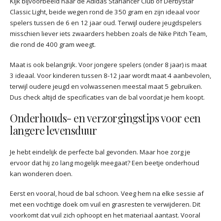
Kijk bijvoorbeeld naar de Adidas Starlancer Club of Derbystar
Classic Light, beide wegen rond de 350 gram en zijn ideaal voor
spelers tussen de 6 en 12 jaar oud. Terwijl oudere jeugdspelers
misschien liever iets zwaarders hebben zoals de Nike Pitch Team,
die rond de 400 gram weegt.
Maat is ook belangrijk. Voor jongere spelers (onder 8 jaar) is maat
3 ideaal. Voor kinderen tussen 8-12 jaar wordt maat 4 aanbevolen,
terwijl oudere jeugd en volwassenen meestal maat 5 gebruiken.
Dus check altijd de specificaties van de bal voordat je hem koopt.
Onderhouds- en verzorgingstips voor een
langere levensduur
Je hebt eindelijk de perfecte bal gevonden. Maar hoe zorg je
ervoor dat hij zo lang mogelijk meegaat? Een beetje onderhoud
kan wonderen doen.
Eerst en vooral, houd de bal schoon. Veeg hem na elke sessie af
met een vochtige doek om vuil en grasresten te verwijderen. Dit
voorkomt dat vuil zich ophoopt en het materiaal aantast. Vooral