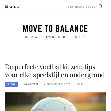
Naar
MENU
de
inhoud
springen
MOVE TO BALANCE
IN BALANS BLIJVEN DOOR TE BEWEGEN
De perfecte voetbal kiezen: tips
voor elke speelstijl en ondergrond
BLOG
MAARTEN
4 NOVEMBER 2025
0