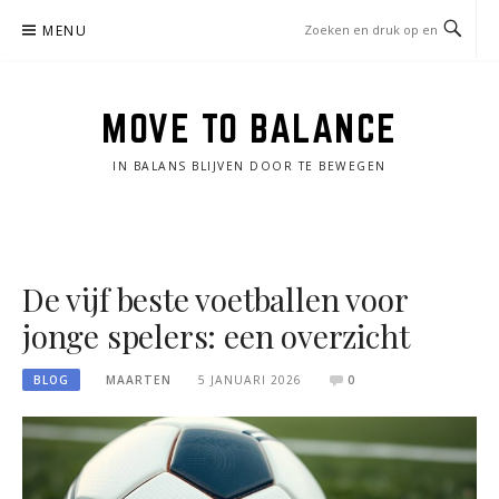
Naar
MENU
de
inhoud
springen
MOVE TO BALANCE
IN BALANS BLIJVEN DOOR TE BEWEGEN
De vijf beste voetballen voor
jonge spelers: een overzicht
BLOG
MAARTEN
5 JANUARI 2026
0